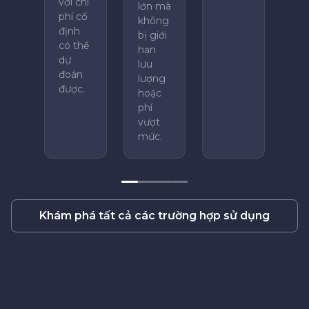
với chi
lớn mà
phí cố
không
định
bị giới
có thể
hạn
dự
lưu
đoán
lượng
được.
hoặc
phí
vượt
mức.
Khám phá tất cả các trường hợp sử dụng