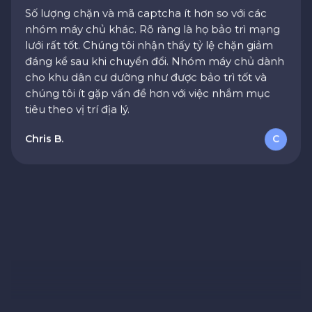
nhóm máy chủ khác. Rõ ràng là họ bảo trì mạng
Hỗ trợ tuyệt vời
lưới rất tốt. Chúng tôi nhận thấy tỷ lệ chặn giảm
đáng kể sau khi chuyển đổi. Nhóm máy chủ dành
Tôi có thắc mắc về hóa đơn và đã nhận được câu
cho khu dân cư dường như được bảo trì tốt và
trả lời rõ ràng trong vòng một giờ. Tài liệu hướng
chúng tôi ít gặp vấn đề hơn với việc nhắm mục
dẫn cũng được viết rất tốt.
tiêu theo vị trí địa lý.
Sarah M.
S
Chris B.
C
Khả năng mở rộng tốt
Chúng tôi cần tăng số lượng yêu cầu từ vài nghìn
lên hàng trăm nghìn. Cơ sở hạ tầng của họ đã xử
lý việc này mà không gặp vấn đề gì.
David R.
D
Thiết lập nhanh