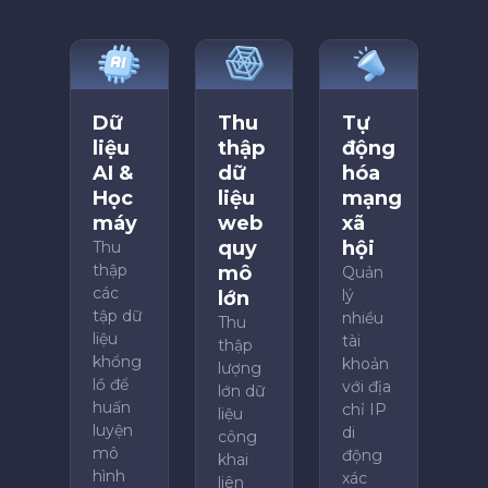
Dữ
Thu
Tự
liệu
thập
động
AI &
dữ
hóa
Học
liệu
mạng
máy
web
xã
quy
hội
Thu
thập
mô
Quản
các
lý
lớn
tập dữ
nhiều
Thu
liệu
tài
thập
khổng
khoản
lượng
lồ để
với địa
lớn dữ
huấn
chỉ IP
liệu
luyện
di
công
mô
động
khai
hình
xác
liên