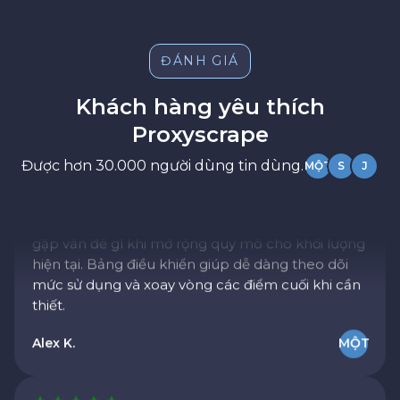
ĐÁNH GIÁ
Đáng tin cậy và nhanh chóng
Khách hàng yêu thích
Chúng tôi đã chuyển từ nhà cung cấp khác và
nhận thấy tỷ lệ thành công được cải thiện ngay
Proxyscrape
lập tức. Proxyscrape Hiện tại, đây là lựa chọn
Được hơn 30.000 người dùng tin dùng.
MỘT
S
J
hàng đầu của chúng tôi cho proxy dân cư. Quá
trình thiết lập rất đơn giản và chúng tôi không
gặp vấn đề gì khi mở rộng quy mô cho khối lượng
hiện tại. Bảng điều khiển giúp dễ dàng theo dõi
mức sử dụng và xoay vòng các điểm cuối khi cần
thiết.
Alex K.
MỘT
Giá trị tốt nhất