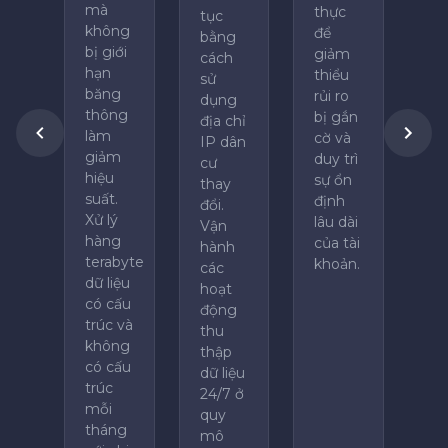
mà
thực
tục
không
để
bằng
bị giới
giảm
cách
hạn
thiểu
sử
băng
rủi ro
dụng
thông
bị gắn
địa chỉ
làm
cờ và
IP dân
giảm
duy trì
cư
hiệu
sự ổn
thay
suất.
định
đổi.
Xử lý
lâu dài
Vận
hàng
của tài
hành
terabyte
khoản.
các
dữ liệu
hoạt
có cấu
động
trúc và
thu
không
thập
có cấu
dữ liệu
trúc
24/7 ở
mỗi
quy
tháng
mô