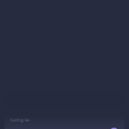
Tích hợp dễ dàng
API rất dễ sử dụng. Chúng tôi đã thiết lập và vận
hành xong trong vòng chưa đầy một ngày. Không
có gì để phàn nàn. Tài liệu về webhook rất rõ ràng
và chúng tôi đã kết nối được pipeline chỉ trong vài
giờ. Chắc chắn sẽ sử dụng lại cho các dự án trong
tương lai.
James T.
J