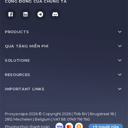
CỘNG ĐỒNG CỦA CHÚNG TA
PRODUCTS
QUÀ TẶNG MIỄN PHÍ
SOLUTIONS
RESOURCES
IMPORTANT LINKS
Proxyscrape 2026 © Copyright 2026 | Thib BV | Brugstraat 18 |
2812 Mechelen | Belgium | VAT BE 0749 716 760
Phương thức thanh toán
+9 người nữa