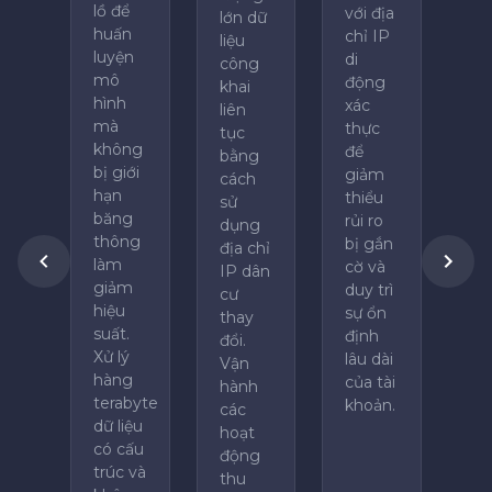
lồ để
với địa
lớn dữ
huấn
chỉ IP
liệu
luyện
di
công
mô
động
khai
hình
xác
liên
mà
thực
tục
không
để
bằng
bị giới
giảm
cách
hạn
thiểu
sử
băng
rủi ro
dụng
thông
bị gắn
địa chỉ
làm
cờ và
IP dân
giảm
duy trì
cư
hiệu
sự ổn
thay
suất.
định
đổi.
Xử lý
lâu dài
Vận
hàng
của tài
hành
terabyte
khoản.
các
dữ liệu
hoạt
có cấu
động
trúc và
thu