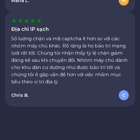
Địa chỉ IP sạch
Số lượng chặn và mã captcha ít hơn so với các
nhóm máy chủ khác. Rõ ràng là họ bảo trì mạng
Hỗ trợ tuyệt vời
lưới rất tốt. Chúng tôi nhận thấy tỷ lệ chặn giảm
đáng kể sau khi chuyển đổi. Nhóm máy chủ dành
Tôi có thắc mắc về hóa đơn và đã nhận được câu
cho khu dân cư dường như được bảo trì tốt và
trả lời rõ ràng trong vòng một giờ. Tài liệu hướng
chúng tôi ít gặp vấn đề hơn với việc nhắm mục
dẫn cũng được viết rất tốt.
tiêu theo vị trí địa lý.
Sarah M.
S
Chris B.
C
Khả năng mở rộng tốt
Chúng tôi cần tăng số lượng yêu cầu từ vài nghìn
lên hàng trăm nghìn. Cơ sở hạ tầng của họ đã xử
lý việc này mà không gặp vấn đề gì.