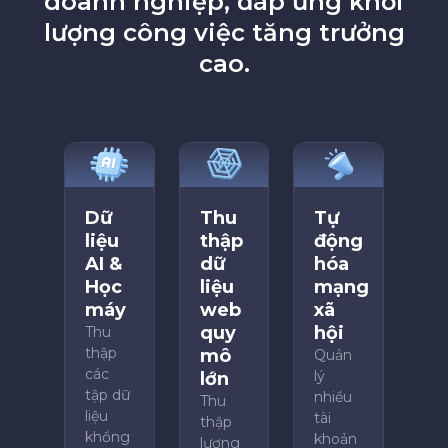
doanh nghiệp, đáp ứng khối
lượng công việc tăng trưởng
cao.
Dữ
Thu
Tự
liệu
thập
động
AI &
dữ
hóa
Học
liệu
mạng
máy
web
xã
quy
hội
Thu
thập
mô
Quản
các
lý
lớn
tập dữ
nhiều
Thu
liệu
tài
thập
khổng
khoản
lượng