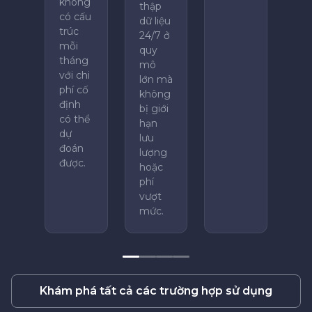
không
thập
có cấu
dữ liệu
trúc
24/7 ở
mỗi
quy
tháng
mô
với chi
lớn mà
phí cố
không
định
bị giới
có thể
hạn
dự
lưu
đoán
lượng
được.
hoặc
phí
vượt
mức.
Khám phá tất cả các trường hợp sử dụng