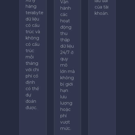
Xử lý
lâu dài
Vận
hàng
của tài
hành
terabyte
khoản.
các
dữ liệu
hoạt
có cấu
động
trúc và
thu
không
thập
có cấu
dữ liệu
trúc
24/7 ở
mỗi
quy
tháng
mô
với chi
lớn mà
phí cố
không
định
bị giới
có thể
hạn
dự
lưu
đoán
lượng
được.
hoặc
phí
vượt
mức.