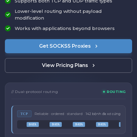
Supports both TCP and UDP traffic types
Lower-level routing without payload
modification
Works with applications beyond browsers
Get SOCKS5 Proxies
View Pricing Plans
// Dual-protocol routing
ROUTING
Reliable · ordered · standard
142 bệnh đa xơ cứng
TCP
DATA
DATA
DATA
DATA
DATA