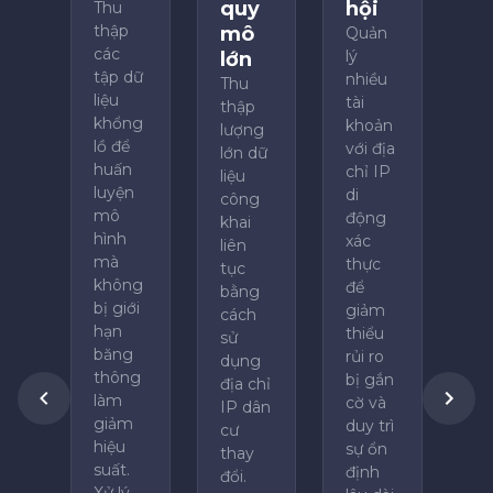
quy
hội
Thu
thập
mô
Quản
các
lý
lớn
tập dữ
nhiều
Thu
liệu
tài
thập
khổng
khoản
lượng
lồ để
với địa
lớn dữ
huấn
chỉ IP
liệu
luyện
di
công
mô
động
khai
hình
xác
liên
mà
thực
tục
không
để
bằng
bị giới
giảm
cách
hạn
thiểu
sử
băng
rủi ro
dụng
thông
bị gắn
địa chỉ
làm
cờ và
IP dân
giảm
duy trì
cư
hiệu
sự ổn
thay
suất.
định
đổi.