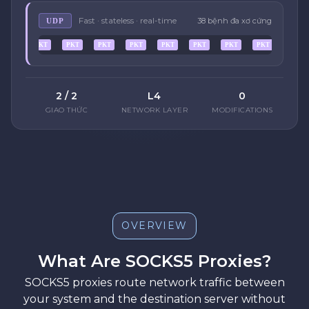
Fast · stateless · real-time
38 bệnh đa xơ cứng
UDP
PKT
PKT
PKT
PKT
PKT
PKT
PKT
PKT
2 / 2
L4
0
GIAO THỨC
NETWORK LAYER
MODIFICATIONS
OVERVIEW
What Are SOCKS5 Proxies?
SOCKS5 proxies route network traffic between
your system and the destination server without