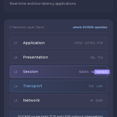
Real-time and low-latency applications
// Network Layer Stack
where SOCKS5 operates
Application
L7
HTTP · HTTPS · FTP
Presentation
L6
SSL · TLS
Session
L5
SOCKS · NetBIOS
SOCKS5
Transport
L4
TCP · UDP
Network
L3
IP · ICMP
→
SOCKS5 routes both TCP and UDP without interpreting