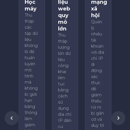
Học
liệu
mạng
máy
web
xã
quy
hội
Thu
thập
mô
Quản
các
lý
lớn
tập dữ
nhiều
Thu
liệu
tài
thập
khổng
khoản
lượng
lồ để
với địa
lớn dữ
huấn
chỉ IP
liệu
luyện
di
công
mô
động
khai
hình
xác
liên
mà
thực
tục
không
để
bằng
bị giới
giảm
cách
hạn
thiểu
sử
băng
rủi ro
dụng
thông
bị gắn
địa chỉ
làm
cờ và
IP dân
giảm
duy trì
cư