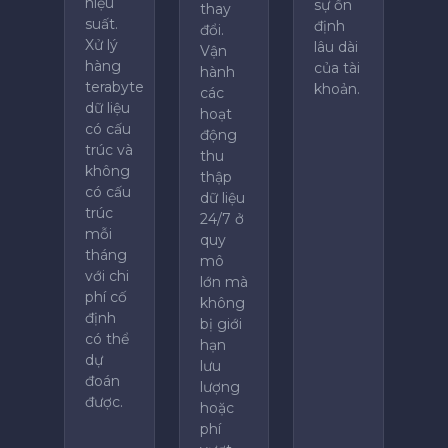
hiệu
sự ổn
thay
suất.
định
đổi.
Xử lý
lâu dài
Vận
hàng
của tài
hành
terabyte
khoản.
các
dữ liệu
hoạt
có cấu
động
trúc và
thu
không
thập
có cấu
dữ liệu
trúc
24/7 ở
mỗi
quy
tháng
mô
với chi
lớn mà
phí cố
không
định
bị giới
có thể
hạn
dự
lưu
đoán
lượng
được.
hoặc
phí