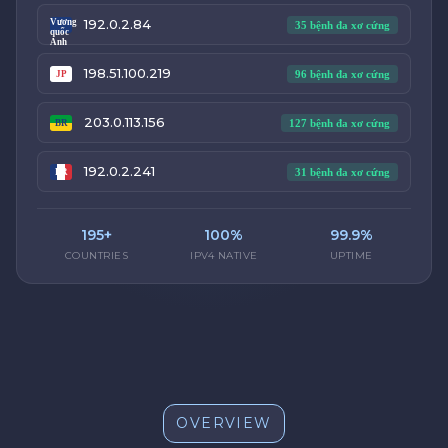
192.0.2.84
Vương
35 bệnh đa xơ cứng
quốc
Anh
198.51.100.219
96 bệnh đa xơ cứng
JP
203.0.113.156
127 bệnh đa xơ cứng
BR
192.0.2.241
31 bệnh đa xơ cứng
FR
195+
100%
99.9%
COUNTRIES
IPV4 NATIVE
UPTIME
OVERVIEW