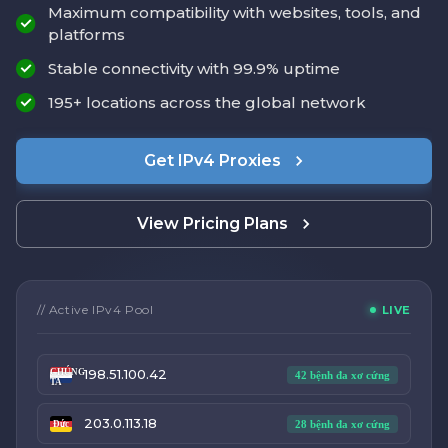
Maximum compatibility with websites, tools, and
platforms
Stable connectivity with 99.9% uptime
195+ locations across the global network
Get IPv4 Proxies
View Pricing Plans
// Active IPv4 Pool
LIVE
198.51.100.42
CHÚNG
42 bệnh đa xơ cứng
TA
203.0.113.18
28 bệnh đa xơ cứng
Đức