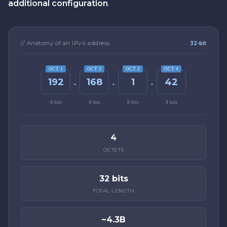
additional configuration
.
// Anatomy of an IPv4 address
32-bit
OCT 1
OCT 2
OCT 3
OCT 4
.
.
.
192
168
1
42
8 bits
8 bits
8 bits
8 bits
4
OCTETS
32 bits
TOTAL LENGTH
~4.3B