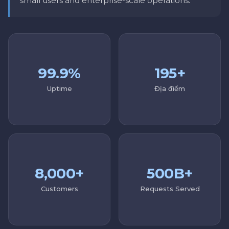
small users and enterprise-scale operations.
99.9%
195+
Uptime
Địa điểm
8,000+
500B+
Customers
Requests Served