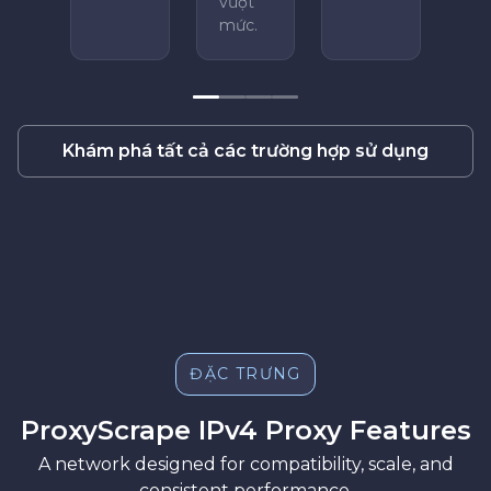
vượt
mức.
Khám phá tất cả các trường hợp sử dụng
ĐẶC TRƯNG
ProxyScrape IPv4 Proxy Features
A network designed for compatibility, scale, and
consistent performance.