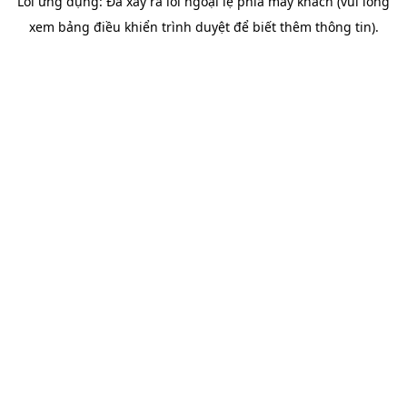
Lỗi ứng dụng: Đã xảy ra lỗi ngoại lệ phía máy khách (vui lòng
xem bảng điều khiển trình duyệt để biết thêm thông tin).