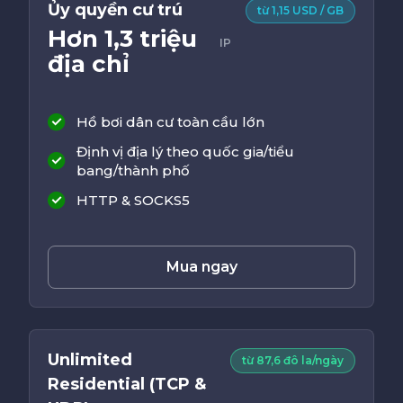
Ủy quyền cư trú
từ 1,15 USD / GB
Hơn 1,3 triệu
IP
địa chỉ
Hồ bơi dân cư toàn cầu lớn
Định vị địa lý theo quốc gia/tiểu
bang/thành phố
HTTP & SOCKS5
Mua ngay
Unlimited
từ 87,6 đô la/ngày
Residential (TCP &