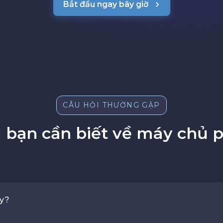
Bắt đầu ngay bây giờ
CÂU HỎI THƯỜNG GẶP
ì bạn cần biết về máy chủ p
xy?