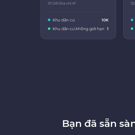
57,061 Địa chỉ IP
53
Khu dân cư
10K
Khu dân cư không giới hạn
1
Bạn đã sẵn sà