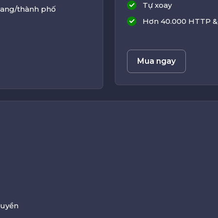
Tự xoay
 bang/thành phố
Hơn 40.000 HTTP &
Mua ngay
quyền