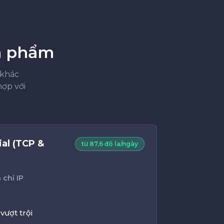
ản phẩm
 khác
ợp với
al (TCP &
từ 87,6 đô la/ngày
 chỉ IP
vượt trội