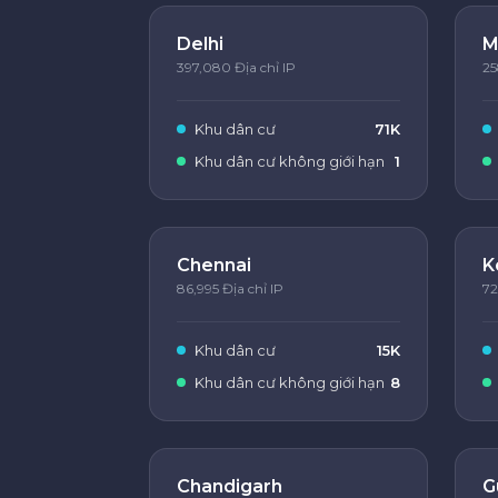
Delhi
M
397,080 Địa chỉ IP
25
Khu dân cư
71K
Khu dân cư không giới hạn
1
Chennai
K
86,995 Địa chỉ IP
72
Khu dân cư
15K
Khu dân cư không giới hạn
8
Chandigarh
G