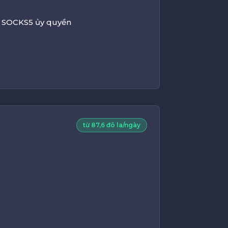
 SOCKS5 ủy quyền
từ 87,6 đô la/ngày