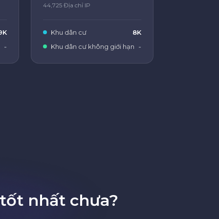
44,725 Địa chỉ IP
9K
Khu dân cư
8K
-
Khu dân cư không giới hạn
-
tốt nhất chưa?