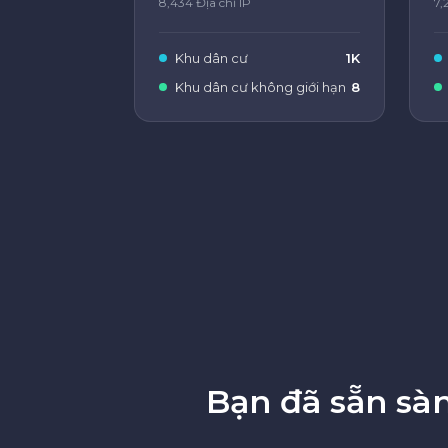
8,434 Địa chỉ IP
7,
Khu dân cư
1K
Khu dân cư không giới hạn
8
Bạn đã sẵn sà