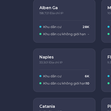
Alben Ga
M
158,721 Địa chỉ IP
10
Khu dân cư
28K
Khu dân cư không giới hạn
-
Naples
F
33,501 Địa chỉ IP
9,
Khu dân cư
6K
Khu dân cư không giới hạn
10
Catania
P