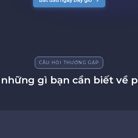
Bắt đầu ngay bây giờ
CÂU HỎI THƯỜNG GẶP
 những gì bạn cần biết về p