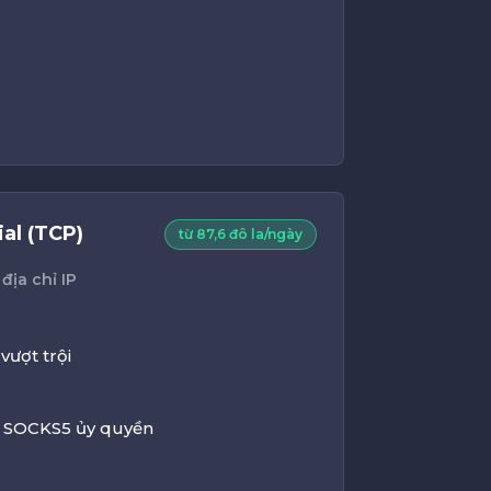
al (TCP)
từ 87,6 đô la/ngày
địa chỉ IP
vượt trội
 SOCKS5 ủy quyền