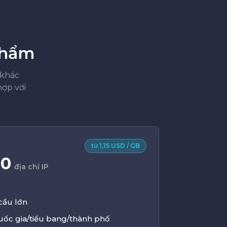
phẩm
 khác
ợp với
từ 1,15 USD / GB
00
địa chỉ IP
cầu lớn
quốc gia/tiểu bang/thành phố