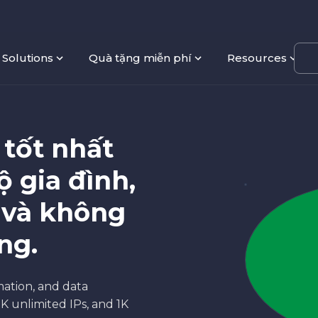
Solutions
Quà tặng miễn phí
Resources
 tốt nhất
ộ gia đình,
 và không
ng.
mation, and data
3K unlimited IPs, and 1K