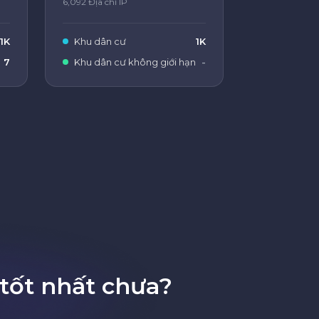
6,092 Địa chỉ IP
1K
Khu dân cư
1K
7
Khu dân cư không giới hạn
-
tốt nhất chưa?